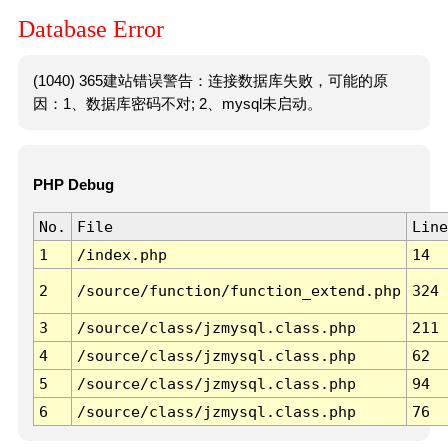
Database Error
(1040) 365建站错误警告：连接数据库失败，可能的原
因：1、数据库密码不对; 2、mysql未启动。
PHP Debug
No.
File
Line
1
/index.php
14
2
/source/function/function_extend.php
324
3
/source/class/jzmysql.class.php
211
4
/source/class/jzmysql.class.php
62
5
/source/class/jzmysql.class.php
94
6
/source/class/jzmysql.class.php
76