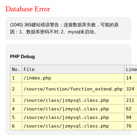
Database Error
(1040) 365建站错误警告：连接数据库失败，可能的原
因：1、数据库密码不对; 2、mysql未启动。
PHP Debug
No.
File
Line
1
/index.php
14
2
/source/function/function_extend.php
324
3
/source/class/jzmysql.class.php
211
4
/source/class/jzmysql.class.php
62
5
/source/class/jzmysql.class.php
94
6
/source/class/jzmysql.class.php
76