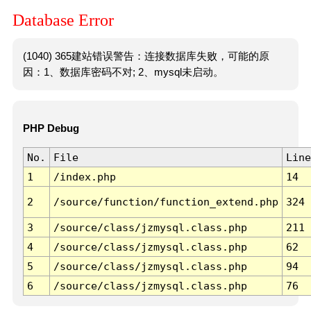
Database Error
(1040) 365建站错误警告：连接数据库失败，可能的原
因：1、数据库密码不对; 2、mysql未启动。
PHP Debug
No.
File
Line
1
/index.php
14
2
/source/function/function_extend.php
324
3
/source/class/jzmysql.class.php
211
4
/source/class/jzmysql.class.php
62
5
/source/class/jzmysql.class.php
94
6
/source/class/jzmysql.class.php
76