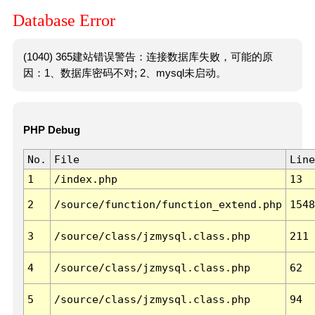
Database Error
(1040) 365建站错误警告：连接数据库失败，可能的原
因：1、数据库密码不对; 2、mysql未启动。
PHP Debug
No.
File
Line
1
/index.php
13
2
/source/function/function_extend.php
1548
3
/source/class/jzmysql.class.php
211
4
/source/class/jzmysql.class.php
62
5
/source/class/jzmysql.class.php
94