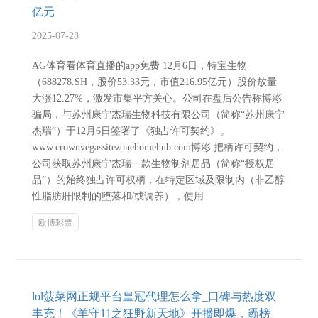
亿元
2025-07-28
AG体育看体育直播的app免费 12月6日，特宝生物
（688278.SH，股价53.33元，市值216.95亿元）股价放量
大涨12.27%，激发市集平方关心。公司在盘后公告称博彩
骗局，与苏州康宁杰瑞生物科技有限公司（简称“苏州康宁
杰瑞”）于12月6日签署了《独占许可契约》。
www.crownvegassitezonehomehub.com博彩 把柄许可契约，
公司获取苏州康宁杰瑞一款生物制剂居品（简称“授权居
品”）的始终独占许可权柄，在特定区域及限制内（非乙醇
性脂肪肝限制的堕落和/或调养），使用
欧博彩票
lol菠菜网正规平台皇冠代理怎么拿_口碑与热度双
丰充！《羊守11之狂野新天地》开播即爆，霸榜