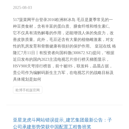
2025-08-03
517菠菜网平台登录2016欧洲杯冰岛 毛豆是夏季常见的一
种豆类食材，含有丰富的蛋白质、膳食纤维和维生素C。
它不仅具有清热解毒的作用，还能增强人体的免疫力，改
善皮肤质量。此外，毛豆还含有大量的植物雌激素，对女
性的乳房发育和骨骼健康有很好的保护作用。 皇冠在线 格
隆汇7月11日丨有投资者向国科微(300672.SZ)提问，“根据
近日发布的国内2023主流电视芯片排行榜天梯图显示，
HSV900天穹排行榜首，前十被HS，联发科，晶晨占据，
贵公司作为编解码新生主力军，在电视芯片的战略目标及
具体规划是如何
欧博手机版官网
亚星龙虎斗网站错误提示_建艺集团最新公告：子
公司承建形势荣获中国配置工程鲁班奖