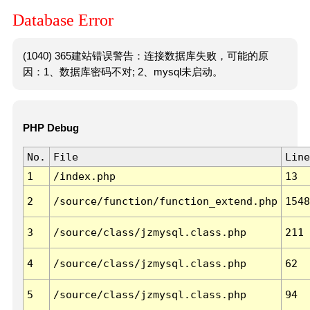
Database Error
(1040) 365建站错误警告：连接数据库失败，可能的原
因：1、数据库密码不对; 2、mysql未启动。
PHP Debug
No.
File
Line
1
/index.php
13
2
/source/function/function_extend.php
1548
3
/source/class/jzmysql.class.php
211
4
/source/class/jzmysql.class.php
62
5
/source/class/jzmysql.class.php
94