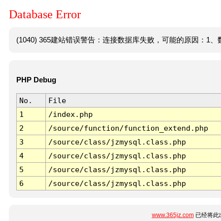
Database Error
(1040) 365建站错误警告：连接数据库失败，可能的原因：1、数
PHP Debug
No.
File
1
/index.php
2
/source/function/function_extend.php
3
/source/class/jzmysql.class.php
4
/source/class/jzmysql.class.php
5
/source/class/jzmysql.class.php
6
/source/class/jzmysql.class.php
www.365jz.com
已经将此