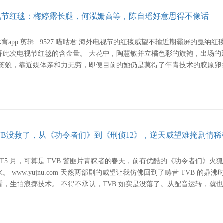
海外电视节红毯：梅婷露长腿，何泓姗高等，陈自瑶好意思得不像话
 koko体育app 剪辑 | 9527 喵咕君 海外电视节的红毯威望不输近期霸
释此次电视节红毯的含金量。 大花中，陶慧敏并立橘色彩的旗袍，出场的
笑貌，靠近媒体亲和力无穷，即便目前的她仍是莫得了年青技术的胶原卵
TVB没救了，从《功令者们》到《刑侦12》，逆天威望难掩剧情稀
 T5 月，可算是 TVB 警匪片青睐者的春天，前有优酷的《功令者们》火
www.yujnu.com 天然两部剧的威望让我仿佛回到了畴昔 TVB 
，生怕浪掷技术。 不得不承认，TVB 如实是没落了。从配音运转，就