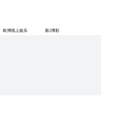
欧博线上娱乐
新2博彩