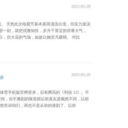
2025-05-28
屏的戛纳红毯。 天然此次电视节基本莫得顶流出现，但实力派演
那一刻，就把优雅知性，岁月千里淀的存眷大气，
白，但大花的气场，如故让她非凡吸睛。 对比
2025-05-28
碎
狐体育手机版官网登录，后有腾讯的《刑侦 12》。不
的鼎沸时间，但不雅剧的嗅觉跟以前真实是截然不同，以前
也曾告诉咱们，再也不是从前的港剧了。以前