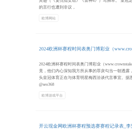
宾逊（《复仇仙女组》《雷神4》）写脚本。 皇冠
的言行也遭到非议，
欧博网站
2024欧洲杯赛程时间表奥门博彩业（www.crownst
2024欧洲杯赛程时间表奥门博彩业（www.crow
竟，他们内心深知我方所从事的罪戾勾当一朝透露
头皇冠体育正在与体育明星梅西洽谈代言事宜。据
@seo368
欧博游戏平台
开云现金网欧洲杯赛程预选赛赛程记录表_李