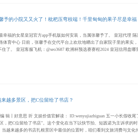
_张馨予的小院又又火了！枇杷压弯枝端！千里甸甸的果子尽是幸福
后最幸福的女星皇冠官方app手机版如何安装，当属张馨予了。 皇冠代理
路体育中心 日前，张馨予在交代平台上欢欣地晒出了自家院子里的果实，
。 皇冠客服飞机：@seo3687 欧洲杯预选赛赛程2024 皇冠信用
么越来越多景区，把C位留给了书店？
编 辑丨好意思 圻 文娱价值官解读： ID:wenyujiazhiguan 五
区，把C位留给了书店”。这个变化在当下以快节拍、短践诺为主诉求的时
年，当越来越多的书店扎根景区中最佳的位置时，咱们看到文旅消费与文化