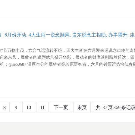
 | 6月份开动, 4大生肖一说念顺风, 贵东说念主相助, 办事擢升, 
绩 仲夏时节万物丰茂，六合气运流转不绝，四大生肖在六月迎来运说念齿轮
志迎来东风，属猴者的猛烈武艺盛开华彩，属鸡者的财库派别豁然通达，
服飞机：@seo3687 温厚本分的属猪者宛若原野智者，六月的钞票运势恰
8
9
10
11
下一页
末页
共
37
页
369
条记