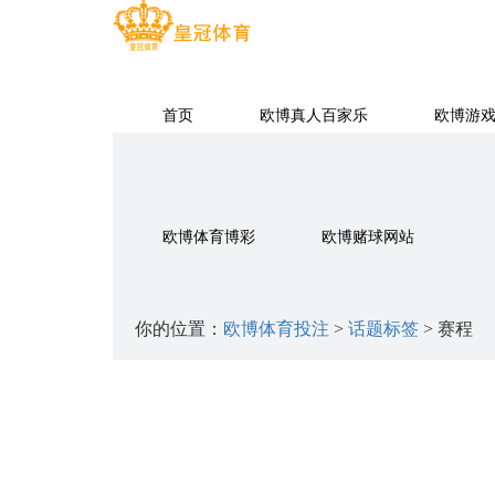
首页
欧博真人百家乐
欧博游
欧博体育博彩
欧博赌球网站
你的位置：
欧博体育投注
>
话题标签
> 赛程