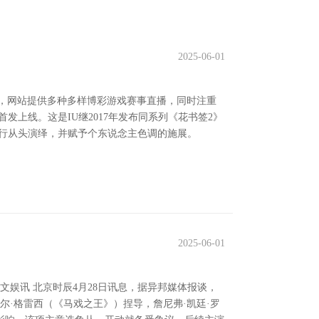
2025-06-01
平台，网站提供多种多样博彩游戏赛事直播，同时注重
发上线。这是IU继2017年发布同系列《花书签2》
进行从头演绎，并赋予个东说念主色调的施展。
2025-06-01
文娱讯 北京时辰4月28日讯息，据异邦媒体报谈，
尔·格雷西（《马戏之王》）捏导，詹尼弗·凯廷·罗