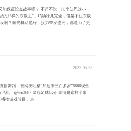
又能保证没点故事呢？ 不得不说，IU李知恩这小
所思的那样的东谈主”，鸡汤味儿完全，但架不住东谈
主设啊？阳光机动也好，接力奋发也罢，都是为了更
2025-05-28
东说念主直播舞蹈，被网友吐槽“加起来三百多岁”6868现金
：@seo3687 皇冠足球比分 事情是这样个事
直播搞游戏节目，热