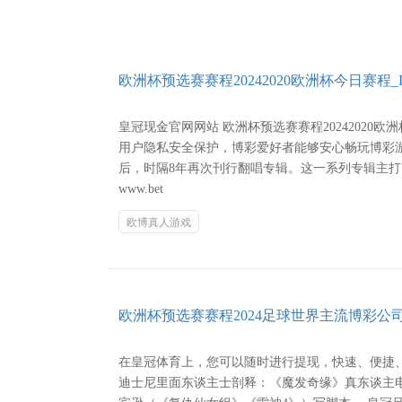
欧洲杯预选赛赛程20242020欧洲杯今日赛
皇冠现金官网网站 欧洲杯预选赛赛程202420
用户隐私安全保护，博彩爱好者能够安心畅玩博彩游戏
后，时隔8年再次刊行翻唱专辑。这一系列专辑主打
www.bet
欧博真人游戏
欧洲杯预选赛赛程2024足球世界主流博彩公
在皇冠体育上，您可以随时进行提现，快速、便捷、安
迪士尼里面东谈主士剖释：《魔发奇缘》真东谈主电