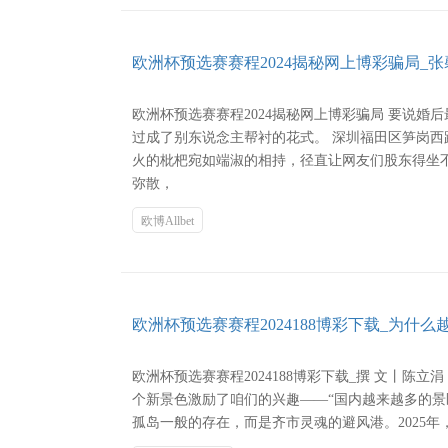
欧洲杯预选赛赛程2024揭秘网上博彩骗局
欧洲杯预选赛赛程2024揭秘网上博彩骗局 要说婚
过成了别东说念主帮衬的花式。 深圳福田区笋岗西
火的枇杷宛如端淑的相持，径直让网友们股东得坐不住了
弥散，
欧博Allbet
欧洲杯预选赛赛程2024188博彩下载_为什
欧洲杯预选赛赛程2024188博彩下载_撰 文丨陈立涓 
个新景色激励了咱们的兴趣——“国内越来越多的景
孤岛一般的存在，而是齐市灵魂的避风港。2025