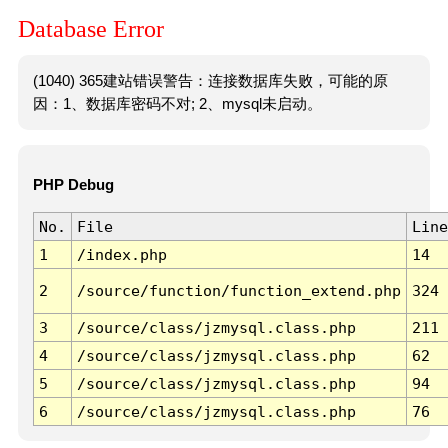
Database Error
(1040) 365建站错误警告：连接数据库失败，可能的原
因：1、数据库密码不对; 2、mysql未启动。
PHP Debug
No.
File
Line
1
/index.php
14
2
/source/function/function_extend.php
324
3
/source/class/jzmysql.class.php
211
4
/source/class/jzmysql.class.php
62
5
/source/class/jzmysql.class.php
94
6
/source/class/jzmysql.class.php
76