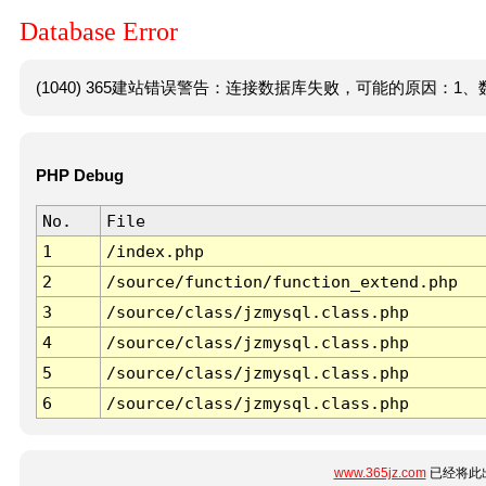
Database Error
(1040) 365建站错误警告：连接数据库失败，可能的原因：1、数
PHP Debug
No.
File
1
/index.php
2
/source/function/function_extend.php
3
/source/class/jzmysql.class.php
4
/source/class/jzmysql.class.php
5
/source/class/jzmysql.class.php
6
/source/class/jzmysql.class.php
www.365jz.com
已经将此