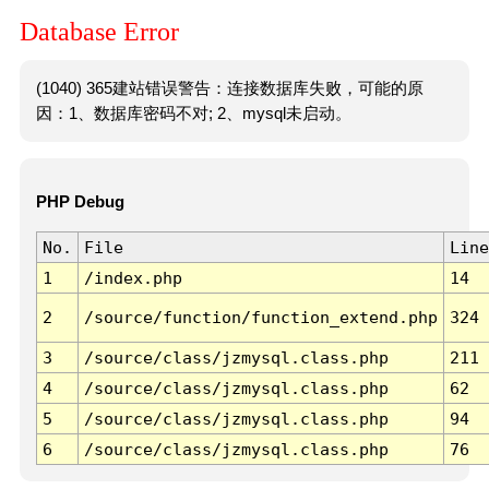
Database Error
(1040) 365建站错误警告：连接数据库失败，可能的原
因：1、数据库密码不对; 2、mysql未启动。
PHP Debug
No.
File
Line
1
/index.php
14
2
/source/function/function_extend.php
324
3
/source/class/jzmysql.class.php
211
4
/source/class/jzmysql.class.php
62
5
/source/class/jzmysql.class.php
94
6
/source/class/jzmysql.class.php
76