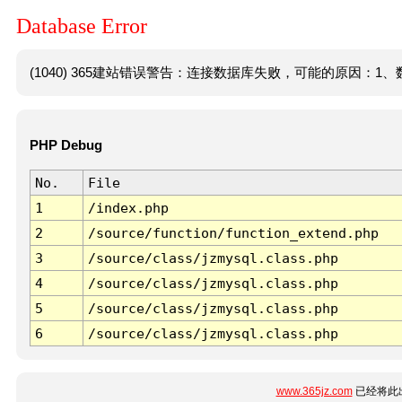
Database Error
(1040) 365建站错误警告：连接数据库失败，可能的原因：1、数
PHP Debug
No.
File
1
/index.php
2
/source/function/function_extend.php
3
/source/class/jzmysql.class.php
4
/source/class/jzmysql.class.php
5
/source/class/jzmysql.class.php
6
/source/class/jzmysql.class.php
www.365jz.com
已经将此