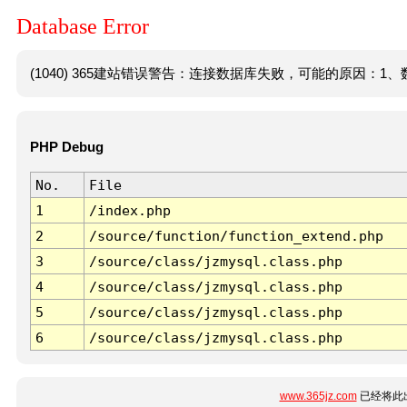
Database Error
(1040) 365建站错误警告：连接数据库失败，可能的原因：1、数
PHP Debug
No.
File
1
/index.php
2
/source/function/function_extend.php
3
/source/class/jzmysql.class.php
4
/source/class/jzmysql.class.php
5
/source/class/jzmysql.class.php
6
/source/class/jzmysql.class.php
www.365jz.com
已经将此