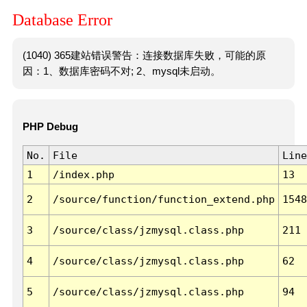
Database Error
(1040) 365建站错误警告：连接数据库失败，可能的原
因：1、数据库密码不对; 2、mysql未启动。
PHP Debug
No.
File
Line
1
/index.php
13
2
/source/function/function_extend.php
1548
3
/source/class/jzmysql.class.php
211
4
/source/class/jzmysql.class.php
62
5
/source/class/jzmysql.class.php
94